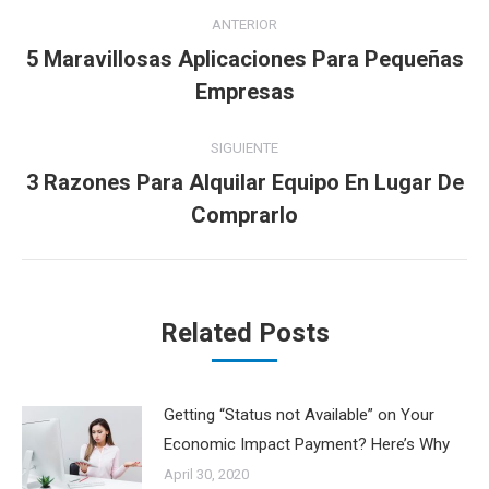
Navegación
ANTERIOR
entre
5 Maravillosas Aplicaciones Para Pequeñas
Publicación
Empresas
publicaciones
anterior:
SIGUIENTE
3 Razones Para Alquilar Equipo En Lugar De
Publicación
Comprarlo
siguiente:
Related Posts
Getting “Status not Available” on Your
Economic Impact Payment? Here’s Why
April 30, 2020