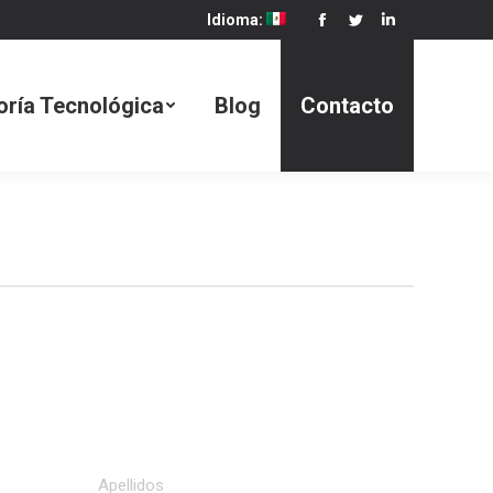
Idioma:
Facebook
Twitter
Linkedin
Blog
Contacto
oría Tecnológica
Blog
Contacto
Apellidos