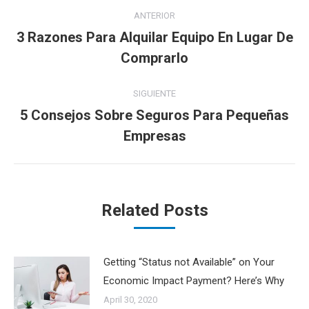
Navegación
ANTERIOR
entre
3 Razones Para Alquilar Equipo En Lugar De
Publicación
Comprarlo
publicaciones
anterior:
SIGUIENTE
5 Consejos Sobre Seguros Para Pequeñas
Publicación
Empresas
siguiente:
Related Posts
Getting “Status not Available” on Your
Economic Impact Payment? Here’s Why
April 30, 2020