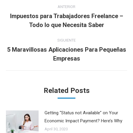
Navegación
ANTERIOR
entre
Impuestos para Trabajadores Freelance –
Publicación
Todo lo que Necesita Saber
publicaciones
anterior:
SIGUIENTE
5 Maravillosas Aplicaciones Para Pequeñas
Publicación
Empresas
siguiente:
Related Posts
Getting “Status not Available” on Your
Economic Impact Payment? Here’s Why
April 30, 2020