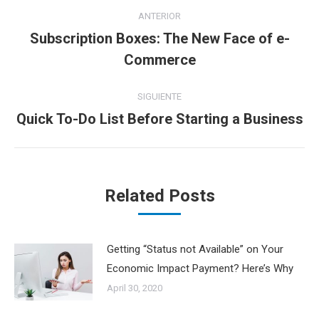
Navegación
ANTERIOR
entre
Subscription Boxes: The New Face of e-
Publicación
Commerce
publicaciones
anterior:
SIGUIENTE
Quick To-Do List Before Starting a Business
Publicación
siguiente:
Related Posts
Getting “Status not Available” on Your
Economic Impact Payment? Here’s Why
April 30, 2020