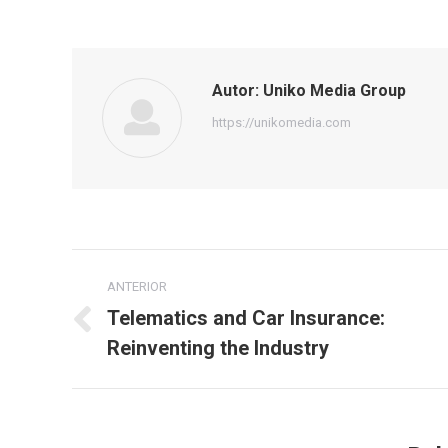
Autor:
Uniko Media Group
https://unikomedia.com
Navegación
ANTERIOR
entre
Telematics and Car Insurance:
Publicación
Reinventing the Industry
publicaciones
anterior: