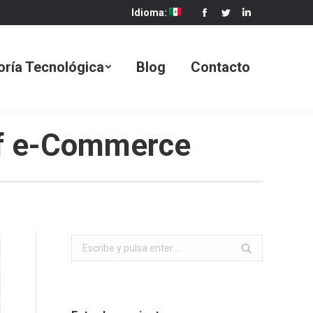
Idioma:
Facebook
Twitter
Linkedin
Blog
Contacto
oría Tecnológica
Blog
Contacto
of e-Commerce
Buscar: