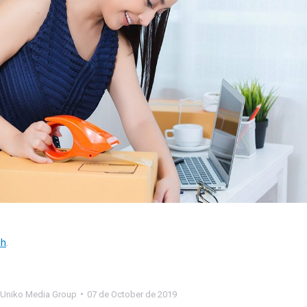
sh
.
Uniko Media Group
07 de October de 2019