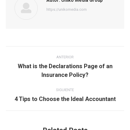
Autor:
Uniko Media Group
https://unikomedia.com
Navegación
ANTERIOR
entre
What is the Declarations Page of an
Publicación
Insurance Policy?
publicaciones
anterior:
SIGUIENTE
4 Tips to Choose the Ideal Accountant
Publicación
siguiente: