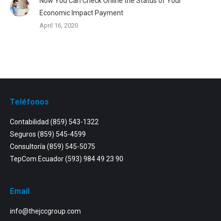
Now You Can Check Online the Status of Your
Economic Impact Payment
April 16, 2020
Teléfonos
Contabilidad
(859) 543-1322
Seguros
(859) 545-4599
Consultoría
(859) 545-5075
TepCom Ecuador
(593) 984 49 23 90
Email
info@thejccgroup.com