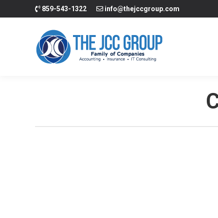
859-543-1322
info@thejccgroup.com
Inicio
Contabili
C