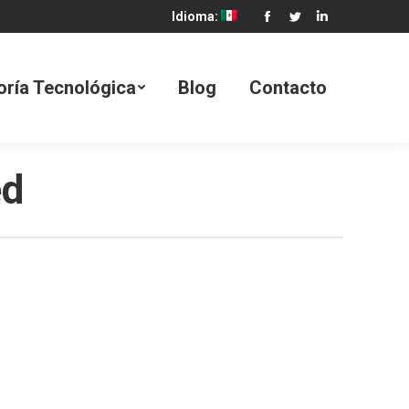
Idioma:
Facebook
Twitter
Linkedin
Blog
Contacto
oría Tecnológica
Blog
Contacto
ed