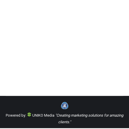
3 Reasons Why a Website is Essential
During the Coronavirus Pandemic
Uncategorized
Por
Uniko Media Group
23 de April de 2020
Disculpa, pero esta entrada está disponible sólo en
English.
Powered by:
UNIKO Media
"Creating marketing solutions for amazing
clients."