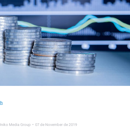
sh
.
Uniko Media Group
07 de November de 2019