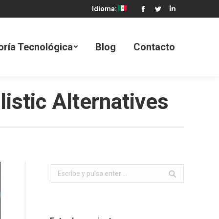
Idioma:
Facebook
Twitter
Linkedin
Blog
Contacto
oría Tecnológica
Blog
Contacto
istic Alternatives
Buscar: