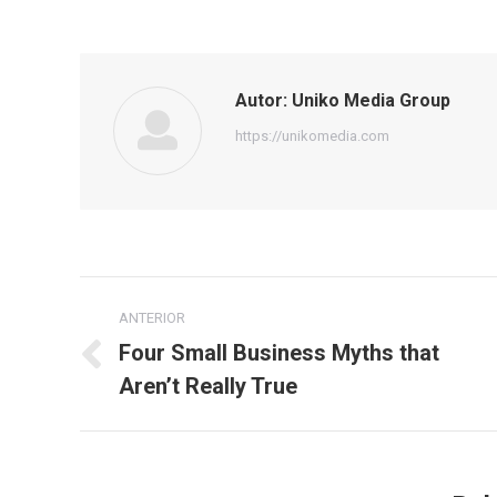
Autor:
Uniko Media Group
https://unikomedia.com
Navegación
ANTERIOR
entre
Four Small Business Myths that
Publicación
Aren’t Really True
publicaciones
anterior: