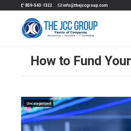
859-543-1322
info@thejccgroup.com
Inicio
Contabili
How to Fund Your 
Uncategorized