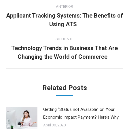
Navegación
ANTERIOR
entre
Applicant Tracking Systems: The Benefits of
Publicación
Using ATS
publicaciones
anterior:
SIGUIENTE
Technology Trends in Business That Are
Publicación
Changing the World of Commerce
siguiente:
Related Posts
Getting “Status not Available” on Your
Economic Impact Payment? Here’s Why
April 30, 2020