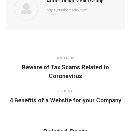
Autor:
Uniko Media Group
https://unikomedia.com
Navegación
ANTERIOR
entre
Beware of Tax Scams Related to
Publicación
Coronavirus
publicaciones
anterior:
SIGUIENTE
4 Benefits of a Website for your Company
Publicación
siguiente: