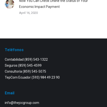
Now You Can Check Online the Status of Your
Economic Impact Payment
April 16, 2020
Teléfonos
Contabilidad
(859) 543-1322
Seguros
(859) 545-4599
Consultoría
(859) 545-5075
TepCom Ecuador
(593) 984 49 23 90
Email
info@thejccgroup.com